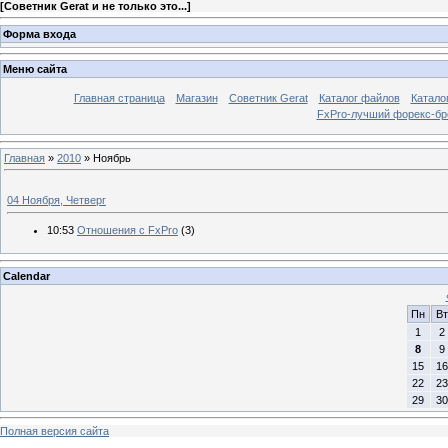
[
Советник Gerat и не только это...
]
Форма входа
Меню сайта
Главная страница
Магазин
Советник Gerat
Каталог файлов
Катало
FxPro-лучший форекс-бр
Главная
»
2010
»
Ноябрь
04 Ноября, Четверг
10:53
Отношения с FxPro
(3)
Calendar
Пн
Вт
1
2
8
9
15
16
22
23
29
30
Полная версия сайта