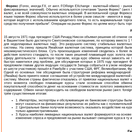
Форекс
(Forex, иногда FX, от англ. FOReign EXchange - валютный обмен) - ры
фиксированных значений). Обычно используется сочетание "рынок Форекс" (англ. 
валют, а не всей совокупности валютных операций. В англоязычной среде Форексо
языке термин Форекс обычно используется в более узком смысле - имеется в виду
которая ведётся с использованием кредитного плеча, то есть маржинальная торго
средство получения прибыли". Операции на рынке Форекс по целям могут быть то
15 августа 1971 года президент США Ричард Никсон объявил решение об отмене сво
в Вашингтоне было достигнуто Смитсоновское соглашение, по которому вместо 1 
для недолларовых валютных пар). Это разрушило систему стабильных валютных
системы. На смену пришла Ямайская валютная система, принципы которой были 
некоммунистического блока. Суть произошедших изменений сводилась к более ли
действия золотого стандарта, то после таких решений плавающий курс золота п
сферу деятельности - валютную торговлю, когда курс обмена начал зависеть не т
быстро наметился ряд проблем, для обсуждения которых в 1975 году президент 
предложили главам других ведущих государств Запада собраться в узком неофициа
из шести участников) прошёл в Рамбуйе с участием США, ФРГ, Великобритании, Фран
Одной из основных тем обсуждения была структурная реформа международной в
(Ямайка) было принято новое соглашение об устройстве международной валютной 
систему. Многие страны фактически отказались от привязки национальных валют к
этого момента свободно плавающие курсы стали основным способом обмена 
покупательной способности денег на основании стоимости их золотого эквивалент
содержание. Обмен начал происходить на свободном валютном рынке (англ. foreig
трём существенным итогам:
1. Импортёры, экспортёры и обслуживающие их банковские структуры были
могут сказаться на финансовых результатах их работы как с положительной,
2. Центральные банки получили возможность оказывать воздействие на ку
только административными.
3. Курсы наиболее ликвидных национальных валют формируются на основе
изменение спроса и предложения на рынке вызывает смещение курса в ту и
Еж