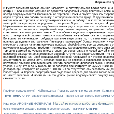
Форекс как 
В Рунете термином Форекс обычно называют не систему обмена валют вообще, а
центры. В большинстве случаев не делается разделения между понятиями обмена 
всегда подразумевается маржинальная торговля. Обычно звучат призывы "зараба
одной стороны, это работа по найму с оговоренной оплатой труда. С другой сторо
маржинальная торговля не предусматривает наём на работу с выплатой зарплаты
лица, работающие через посредников … на рынке Форекс … очень рискуют. И при
Маржинальная торговля как вид бизнеса имеет ряд специфических особенностей:
борьбы за поставщиков и потребителей; однотипные операции, которые не требу
сочетании с высоким риском потерь. Эти особенности делают маржинальную торго
просто увидеть всё своими глазами и попробовать на учебных счетах с виртуал
Большинство начинающих трейдеров при этом видит лишь то, что сами хотят увид
новичок, да и деньги виртуальные - "не корову проигрываю". Успехи окрыляют и хор
можно хоть завтра начинать извлекать прибыль. Любой бизнес всегда содержит в 
регулярно и закономерно, требуется понимание, как специфики конкретного вида б
торговля валютой по уровню риска становится сопоставима с любой другой спек
неизбежно снижается до аналогичных уровней. Статистика свидетельствует, что в
валютной биржей или иной официальной торговой площадкой с чёткими правила
самостоятельной доходности, которая была бы не связана с курсовыми колебан
регулярной прибыли или дивидендов, как это делается на фондовом рынке. Правда
уровне 1-3 пункта в день (около 10-30 долларов при контракте на сумму 100'000
долларов при контракте на сумму 100'000). Из-за отсутствия самостоятельной д
Инвестиции на Форексе подразумевают выделение средств для личной торговли ил
не имеет значения. Инвестиции на фондовом рынке подразумевают покупку акци
стоимости акций.
Профили пользователей
Найти родных
Поиск по архивным материалам
Краткая
ТЕМЕ ГЕНЕАЛОГИИ
справочные материалы
Полезные для работы программы
О
На сайте начала работать функция 
Ищу тебя
АРХИВНЫЕ МАТЕРИАЛЫ
свою историю и оставить память о себе потомкам.
ЛИЧНЫЙ КАБИНЕТ
Моя семья
Семейное древо
ДЕРЕВО
Фотоальбом
Роспись
Семейный архив
П