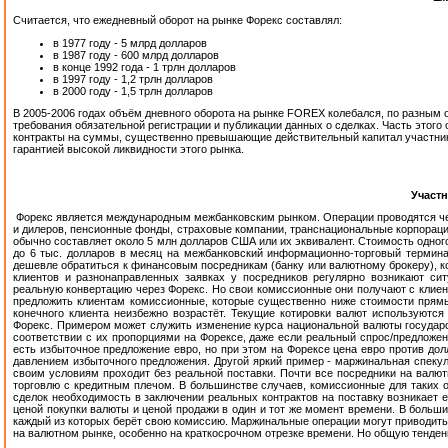
Считается, что ежедневный оборот на рынке Форекс составлял:
в 1977 году - 5 млрд долларов
в 1987 году - 600 млрд долларов
в конце 1992 года - 1 трлн долларов
в 1997 году - 1,2 трлн долларов
в 2000 году - 1,5 трлн долларов
В 2005-2006 годах объём дневного оборота на рынке FOREX колебался, по разным оце
требования обязательной регистрации и публикации данных о сделках. Часть этог
контракты на суммы, существенно превышающие действительный капитал участника 
гарантией высокой ликвидности этого рынка.
Участ
Форекс является международным межбанковским рынком. Операции проводятся чере
и дилеров, пенсионные фонды, страховые компании, транснациональные корпорации 
обычно составляет около 5 млн долларов США или их эквивалент. Стоимость одного
до 6 тыс. долларов в месяц на межбанковский информационно-торговый термина
дешевле обратиться к финансовым посредникам (банку или валютному брокеру), к
клиентов и разнонаправленных заявках у посредников регулярно возникают ситу
реальную конвертацию через Форекс. Но свои комиссионные они получают с клиенто
предложить клиентам комиссионные, которые существенно ниже стоимости прямых
конечного клиента неизбежно возрастёт. Текущие котировки валют используютс
Форекс. Примером может служить изменение курса национальной валюты государ
соответствии с их пропорциями на Форексе, даже если реальный спрос/предложен
есть избыточное предложение евро, но при этом на Форексе цена евро против дол
давлением избыточного предложения. Другой яркий пример - маржинальная спекул
своим условиям проходит без реальной поставки. Почти все посредники на валют
торговлю с кредитным плечом. В большинстве случаев, комиссионные для таких о
сделок необходимость в заключении реальных контрактов на поставку возникает
ценой покупки валюты и ценой продажи в один и тот же момент времени. В больш
каждый из которых берёт свою комиссию. Маржинальные операции могут приводить 
на валютном рынке, особенно на краткосрочном отрезке времени. Но общую тенде