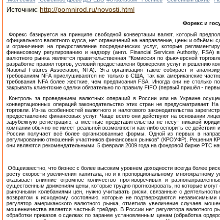
Источник:
http://pomnirod.ru/novosti.html
Форекс и гос
Форекс базируется на принципе свободной конвертации валют, который предпол
официального валютного курса, нет ограничений на направление, цены и объёмы с
и ограничения на предоставление посреднических услуг, которые регламентир
финансовому регулированию и надзору (англ. Financial Services Authority, FS
валютного рынка является правительственная "Комиссия по фьючерсной торговле 
разработке правил торгов, условий предоставлени брокерских услуг и решению к
National Futures Association, NFA). Эта организация также собирает и анали
требованиям NFA прислушиваются не только в США, так как американские частны
требования NFA более жесткие, чем предписания FSA. Иногда они не столько п
закрывать клиентские сделки обязательно по правилу FIFO (первый пришёл - первы
Контроль за проведением валютных операций в России или на Украине осущес
конвертационных операций законодательство этих стран не предусматривает. На
торговли. Из-за особенностей валютного и налогового законодательства зарегис
предоставление финансовых услуг. Чаще всего они действуют на основании лиц
зарубежную регистрацию, а местные представительства не несут никакой юриди
компании обычно не имеет реальной возможности как-либо оспорить её действия 
России получает всё более организованные формы. Одной из первых в направ
регулированию отношений участников финансовых рынков" (КРОУФР). Решения КРО
они являются рекомендательными. 5 февраля 2009 года на фондовой бирже РТС н
Общеизвестно, что бизнес с более высоким уровнем доходности всегда более риск
росту скорости увеличения капитала, но и к пропорциональному многократному у
оказывает влияние огромное количество противоречивых и разнонаправленн
существенным движениям цены, которые трудно прогнозировать, но которые могут 
рыночными колебаниями цен, нужно учитывать риски, связанные с деятельность
возвратом к исходному состоянию, которые не подтверждаются независимыми 
регулятор американского валютного рынка, отметила увеличение случаев моше
мошенничества является частный трейдер. В России нет регулятора валютного 
обработки приказов о сделках по заранее установленным ценам (обработка ордеро