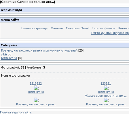
[
Советник Gerat и не только это...
]
Форма входа
Меню сайта
Главная страница
Магазин
Советник Gerat
Каталог файлов
Катало
FxPro-лучший форекс-бр
Categories
Кое что, касающиеся рынка и рыночных отношений
[20]
ДРА
[9]
КВВСКУ 81
[4]
Фотографий:
33
| Альбомов:
3
Новые фотографии
1213322
123321
КВВСКУ 81
КВВСКУ 81
Желаю всем посетителям ...
Кое что, касающиеся рын...
Кое что, касающиеся рын...
Полная версия сайта