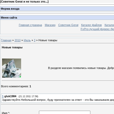
[
Советник Gerat и не только это...
]
Форма входа
Меню сайта
Главная страница
Магазин
Советник Gerat
Каталог файлов
Катало
FxPro-лучший форекс-бр
Главная
»
2010
»
Июль
»
3
» Новые товары
Новые товары
В разделе магазин появились новые товары. Добр
Всего комментариев
:
1
1
gluk1984
(21.12.2011 17:58)
Здравствуйте.Небольшой вопрос, буду признателен за ответ - это Вы заказывали дора
Имя *: